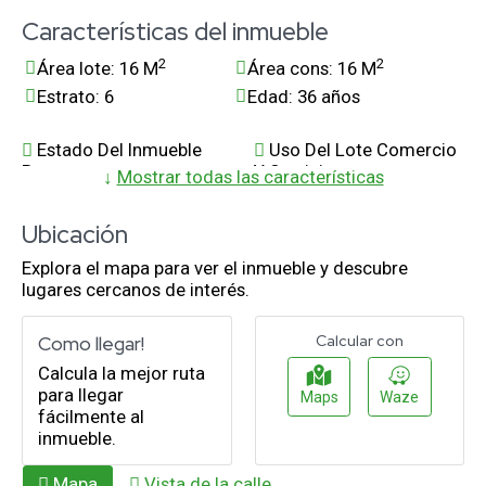
Características del inmueble
2
2
Área lote: 16 M
Área cons: 16 M
Estrato: 6
Edad: 36 años
Estado Del Inmueble
Uso Del Lote Comercio
Bueno
Y Servicios
↓
Mostrar todas las características
Parques Cercanos
Sobre Via Principal
Usado
Esquinero
Ubicación
Cerca A Sector
Trans. Publico Cercano
Explora el mapa para ver el inmueble y descubre
Comercial
lugares cercanos de interés.
Pisos Baldosa
Comodas Vias De
Acceso
Como llegar!
Calcular con
Servicios Publicos: 0
LUZ
Calcula la mejor ruta
para llegar
Maps
Waze
fácilmente al
inmueble.
Mapa
Vista de la calle