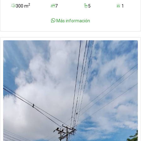
2
300 m
7
5
1
Más información