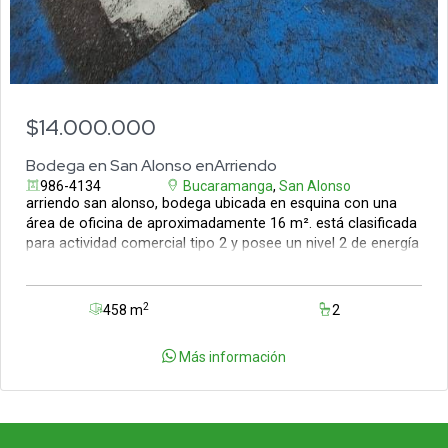
$14.000.000
Bodega en San Alonso enArriendo
986-4134
Bucaramanga
,
San Alonso
arriendo san alonso, bodega ubicada en esquina con una
área de oficina de aproximadamente 16 m². está clasificada
para actividad comercial tipo 2 y posee un nivel 2 de energía
con costo bajo de kv. su ubicación es estratégica,
ofreciendo gran visibilidad y proximidad a supermercados y
a la vía principal de la cra. 27. cuenta con acceso mediante
2
458 m
2
portón tanto por la carrera como por la calle. puede ser
remodelada según las necesidades de la actividad comercial
Más información
solicitada. programe una visita gratis con nuestros asesores
comerciales llamando al teléfono 6076852828 ext. 1.