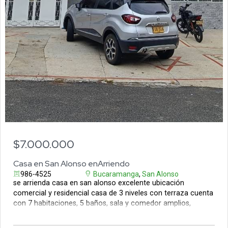
$7.000.000
Casa en San Alonso enArriendo
986-4525
Bucaramanga
,
San Alonso
se arrienda casa en san alonso excelente ubicación
comercial y residencial casa de 3 niveles con terraza cuenta
con 7 habitaciones, 5 baños, sala y comedor amplios,
estudio y hall de tv, balcón y terraza con vista exterior, zona
de ropas, parqueadero cubierto