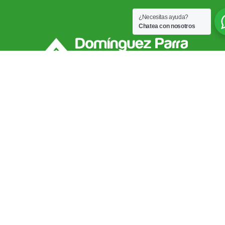
¿Necesitas ayuda?
Chatea con nosotros
Mapa de
sitio
Clientes
Nuestras
Contacto
oficinas
Inicio
Arrendatarios
PBX: (607)
Of.
6852828
Nosotros
Propietarios
Principal
recepcion@dominguezpar
Contacto
Cra 19 No°
Consiganar
36-20,
Inmueble
ventas@dominguezparra
Blog
Local 216