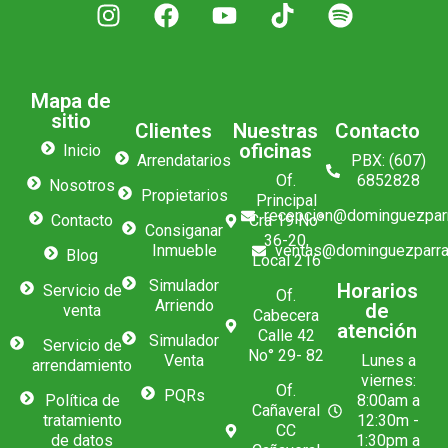
Mapa de
sitio
Clientes
Nuestras
Contacto
oficinas
Inicio
Arrendatarios
PBX: (607)
Of.
6852828
Nosotros
Propietarios
Principal
recepcion@dominguezpar
Contacto
Cra 19 No°
Consiganar
36-20,
Inmueble
ventas@dominguezparra
Blog
Local 216
Simulador
Horarios
Servicio de
Of.
Arriendo
de
venta
Cabecera
atención
Calle 42
Simulador
Servicio de
No° 29- 82
Venta
Lunes a
arrendamiento
viernes:
Of.
PQRs
Política de
8:00am a
Cañaveral
tratamiento
12:30m -
CC
de datos
1:30pm a