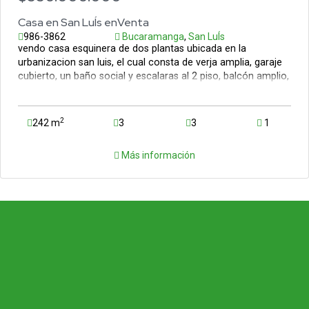
Casa en San LuÍs enVenta
986-3862
Bucaramanga
,
San LuÍs
vendo casa esquinera de dos plantas ubicada en la
urbanizacion san luis, el cual consta de verja amplia, garaje
cubierto, un baño social y escalaras al 2 piso, balcón amplio,
3 alcobas, 2 baños, sala-comedor, cocina integral y patio de
ropas. adicionalmente cuenta con un apartamento con
entrada y servicios independientes al costado derecho del
2
242 m
3
3
1
predio que tiene sala-comedor, cocina, dos alcobas, baño y
patio.
Más información