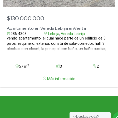
$130.000.000
Apartamento en Vereda Lebrija enVenta
986-4308
Lebrija
,
Vereda Lebrija
vendo apartamento, el cual hace parte de un edificio de 3
pisos, esquinero, exterior, consta de sala-comedor, hall, 3
alcobas con closet, la principal con baño, un baño auxiliar,
balcón, cocina integral y zona de ropas. no tiene
parqueadro.
2
57 m
3
2
Más información
¿Necesitas ayuda?