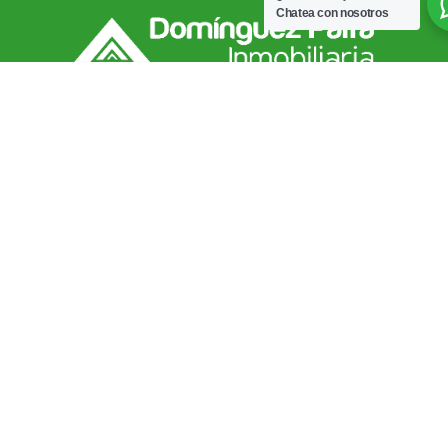
Chatea con nosotros
Mapa de
sitio
Clientes
Nuestras
Contacto
oficinas
Inicio
Arrendatarios
PBX: (607)
Of.
6852828
Nosotros
Propietarios
Principal
recepcion@dominguezpar
Contacto
Cra 19 No°
Consiganar
36-20,
Inmueble
ventas@dominguezparra
Blog
Local 216
Simulador
Horarios
Servicio de
Of.
Arriendo
de
venta
Cabecera
atención
Calle 42
Simulador