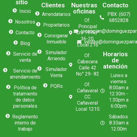
sitio
Clientes
Nuestras
Contacto
oficinas
Inicio
Arrendatarios
PBX: (607)
Of.
6852828
Nosotros
Propietarios
Principal
recepcion@dominguezpar
Contacto
Cra 19 No°
Consiganar
36-20,
Inmueble
ventas@dominguezparra
Blog
Local 216
Simulador
Horarios
Servicio de
Of.
Arriendo
de
venta
Cabecera
atención
Calle 42
Simulador
Servicio de
No° 29- 82
Venta
Lunes a
arrendamiento
viernes:
Of.
PQRs
Política de
8:00am a
Cañaveral
tratamiento
12:30m -
CC
de datos
1:30pm a
Cañaveral
personales
6:00pm
Local 121S
Reglamento
Sábados:
interno de
8:30am a
trabajo
12:00m