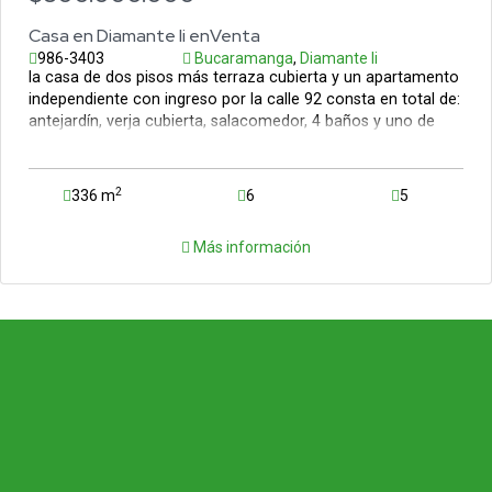
Casa en Diamante Ii enVenta
986-3403
Bucaramanga
,
Diamante Ii
la casa de dos pisos más terraza cubierta y un apartamento
independiente con ingreso por la calle 92 consta en total de:
antejardín, verja cubierta, salacomedor, 4 baños y uno de
visitas, 2 cocinas semintegral, zona de ropas, garaje cubierto
para dos carros, zonas amplias de trabajo,2 balcones,
estudio y puerta que comunica al segundo piso y a la calle
2
336 m
6
5
92 en donde hay una segunda fachada y acceso al segundo
piso donde encontramos el apartamento de 3 alcobas con
Más información
todas las dependencias. en el tercer piso hay una terraza
cubieta de 49 metros. ana maria bayona 3133948968