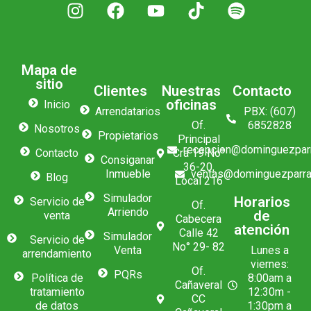
Mapa de
sitio
Clientes
Nuestras
Contacto
oficinas
Inicio
Arrendatarios
PBX: (607)
Of.
6852828
Nosotros
Propietarios
Principal
recepcion@dominguezpar
Contacto
Cra 19 No°
Consiganar
36-20,
Inmueble
ventas@dominguezparra
Blog
Local 216
Simulador
Horarios
Servicio de
Of.
Arriendo
de
venta
Cabecera
atención
Calle 42
Simulador
Servicio de
No° 29- 82
Venta
Lunes a
arrendamiento
viernes:
Of.
PQRs
Política de
8:00am a
Cañaveral
tratamiento
12:30m -
CC
de datos
1:30pm a